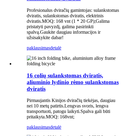
Profesionalus dviračių gamintojas: sulankstomas
dviratis, sulankstomas dviratis, elektrinis
dviratis.MOQ: 168 vnt (1 * 20 GP);Galima
pristatyti pavyzdį, galima pasirinkti
spalvą.Gaukite daugiau informacijos ir
užsisakykite dabar!
paklausimas
detalė
16 colių sulankstomas dviratis,
aliuminio lydinio rėmo sulankstomas
dviratis
Pirmaujantis Kinijos dviračių tiekėjas, daugiau
nei 10 metų patirtis.Lengvas svoris, lengva
transportuoti, patogu laikyti.Spalva gali būti
pritaikyta.MOQ: 168vnt;
paklausimas
detalė