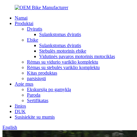
Namai
Produktai
Dviratis
Sulankstomas dviratis
Ebike
Sulankstomas dviratis
Stebulės motorinis ebike
Vidutinės pavaros motorinis motociklas
Rėmas su vidurio variklio komplektu
Rėmas su stebulės variklio komplektu
Kitas produktas
parsisiųsti
Apie mus
Ekskursija po gamyklą
Paroda
Sertifikatas
žinios
DUK
Susisiekite su mumis
English