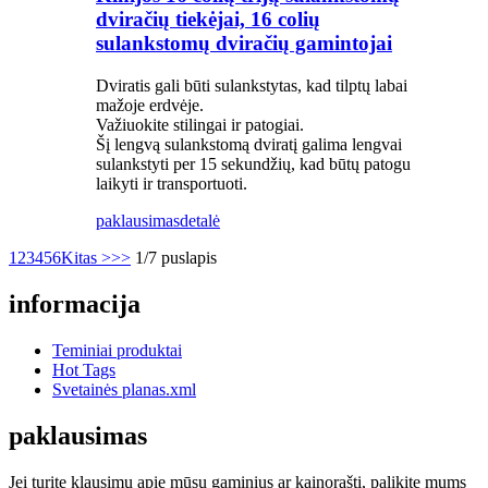
dviračių tiekėjai, 16 colių
sulankstomų dviračių gamintojai
Dviratis gali būti sulankstytas, kad tilptų labai
mažoje erdvėje.
Važiuokite stilingai ir patogiai.
Šį lengvą sulankstomą dviratį galima lengvai
sulankstyti per 15 sekundžių, kad būtų patogu
laikyti ir transportuoti.
paklausimas
detalė
1
2
3
4
5
6
Kitas >
>>
1/7 puslapis
informacija
Teminiai produktai
Hot Tags
Svetainės planas.xml
paklausimas
Jei turite klausimų apie mūsų gaminius ar kainoraštį, palikite mums