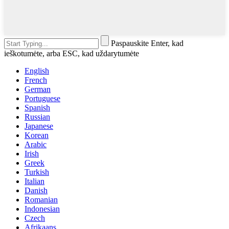
Paspauskite Enter, kad
ieškotumėte, arba ESC, kad uždarytumėte
English
French
German
Portuguese
Spanish
Russian
Japanese
Korean
Arabic
Irish
Greek
Turkish
Italian
Danish
Romanian
Indonesian
Czech
Afrikaans