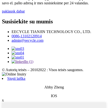
savo el. pašto adresą ir mes susisieksime per 24 valandas.
paklausk dabar
Susisiekite su mumis
EECYCLE TIANJIN TECHNOLOGY CO., LTD.
0086-13102120914
admin@eecycle.com
© Autorių teisės – 20102022 : Visos teisės saugomos.
Siųsti laišką
Abby Zheng
IOS
x