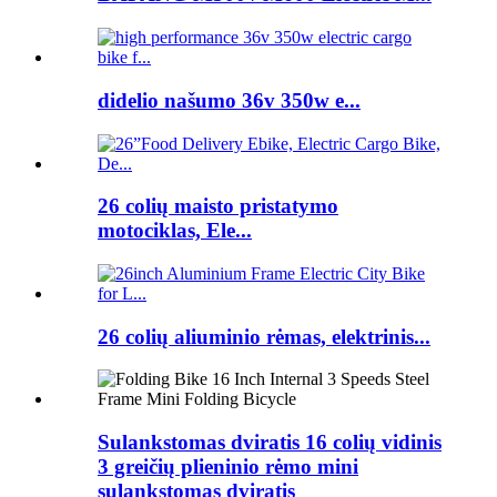
didelio našumo 36v 350w e...
26 colių maisto pristatymo
motociklas, Ele...
26 colių aliuminio rėmas, elektrinis...
Sulankstomas dviratis 16 colių vidinis
3 greičių plieninio rėmo mini
sulankstomas dviratis