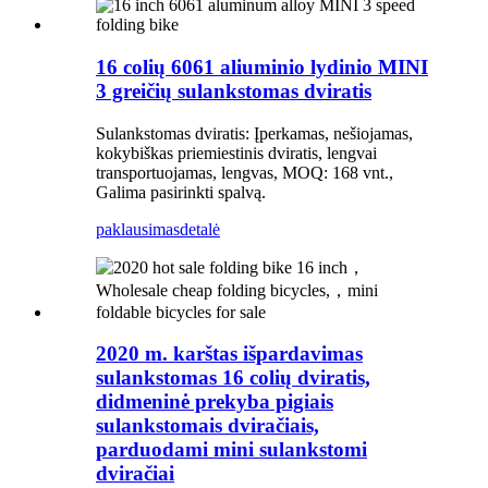
16 colių 6061 aliuminio lydinio MINI
3 greičių sulankstomas dviratis
Sulankstomas dviratis: Įperkamas, nešiojamas,
kokybiškas priemiestinis dviratis, lengvai
transportuojamas, lengvas, MOQ: 168 vnt.,
Galima pasirinkti spalvą.
paklausimas
detalė
2020 m. karštas išpardavimas
sulankstomas 16 colių dviratis,
didmeninė prekyba pigiais
sulankstomais dviračiais,
parduodami mini sulankstomi
dviračiai