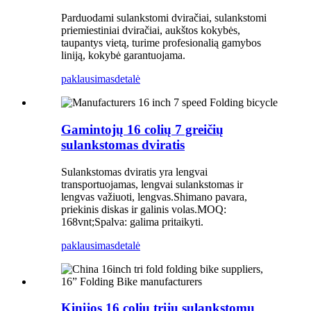
Parduodami sulankstomi dviračiai, sulankstomi
priemiestiniai dviračiai, aukštos kokybės,
taupantys vietą, turime profesionalią gamybos
liniją, kokybė garantuojama.
paklausimas
detalė
Gamintojų 16 colių 7 greičių
sulankstomas dviratis
Sulankstomas dviratis yra lengvai
transportuojamas, lengvai sulankstomas ir
lengvas važiuoti, lengvas.Shimano pavara,
priekinis diskas ir galinis volas.MOQ:
168vnt;Spalva: galima pritaikyti.
paklausimas
detalė
Kinijos 16 colių trijų sulankstomų